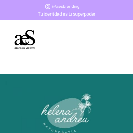
@aesbranding

Tu identidad es tu superpoder